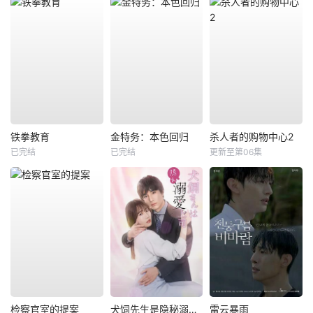
铁拳教育
金特务：本色回归
杀人者的购物中心2
已完结
已完结
更新至第06集
检察官室的提案
犬饲先生是隐秘溺爱上司
雷云暴雨