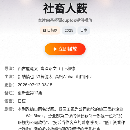
社畜人薮
本片由茶杯狐cupfox提供播放
日韩剧
2025
日本
立即播放
导演：
西古屋竜太
富泽昭文
山下和德
主演：
新纳慎也
须贺健太
高松Aloha
山口阳世
更新：
2026-07-12 03:15
备注：
更新至第12集
语言：
日语
剧情：
本剧改编自同名漫画。将员工视为公司齿轮的纯正黑心企业
——WellBlack，营业部第二课的课长薮邻一郎是一位将“加
班视为公司款待”、“投诉当作客户的爱意呼唤”、“低工资看作
对谦逊自我的欲擒故纵”超积极解读的优秀社畜。