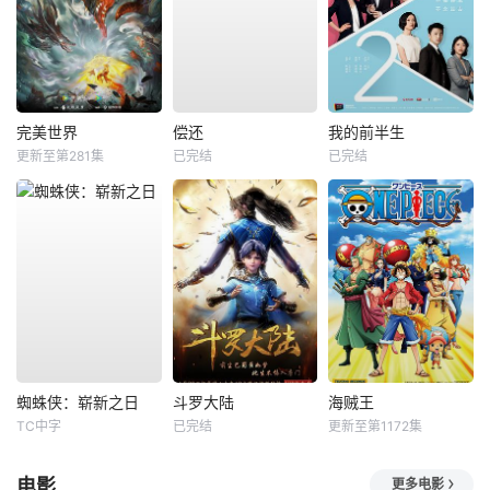
完美世界
偿还
我的前半生
更新至第281集
已完结
已完结
蜘蛛侠：崭新之日
斗罗大陆
海贼王
TC中字
已完结
更新至第1172集
电影
更多电影