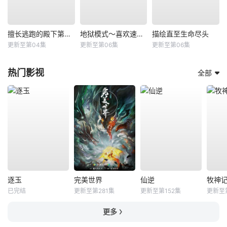
擅长逃跑的殿下第二季
地狱模式～喜欢速通游戏的玩家在废设定异世界无双～第2季
描绘直至生命尽头
更新至第04集
更新至第06集
更新至第06集
热门影视
全部
逐玉
完美世界
仙逆
牧神
已完结
更新至第281集
更新至第152集
更新至
更多