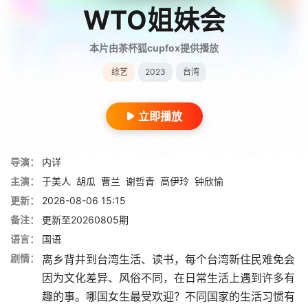
WTO姐妹会
本片由茶杯狐cupfox提供播放
综艺
2023
台湾
立即播放
导演：
内详
主演：
于美人
胡瓜
曹兰
谢哲青
高伊玲
钟欣愉
更新：
2026-08-06 15:15
备注：
更新至20260805期
语言：
国语
剧情：
离乡背井到台湾生活、读书，每个台湾新住民难免会
因为文化差异、风俗不同，在日常生活上遇到许多有
趣的事。哪国女生最受欢迎？不同国家的生活习惯有