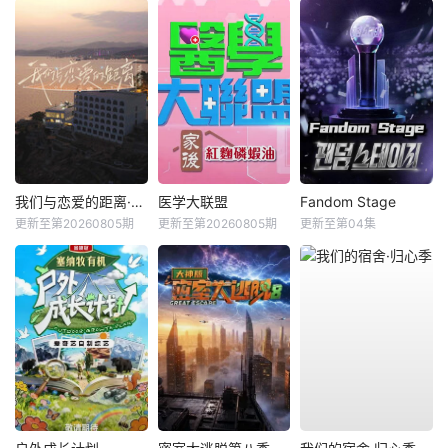
我们与恋爱的距离·奔赴季
医学大联盟
Fandom Stage
更新至第20260805期
更新至第20260805期
更新至第04集