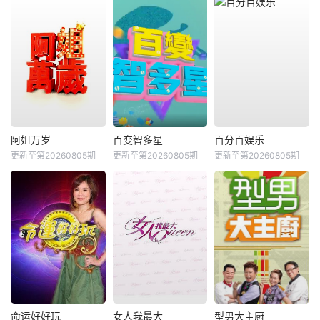
阿姐万岁
百变智多星
百分百娱乐
更新至第20260805期
更新至第20260805期
更新至第20260805期
命运好好玩
女人我最大
型男大主厨