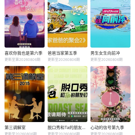
喜欢你我也是第六季
爸爸当家第五季
男生女生向前冲
更新至第20260806期
更新至20260806期
更新至20260806期
第三调解室
脱口秀和Ta的朋友们第三季
心动的信号第九季
更新至20260806期
更新至20260806期
更新至20260806期