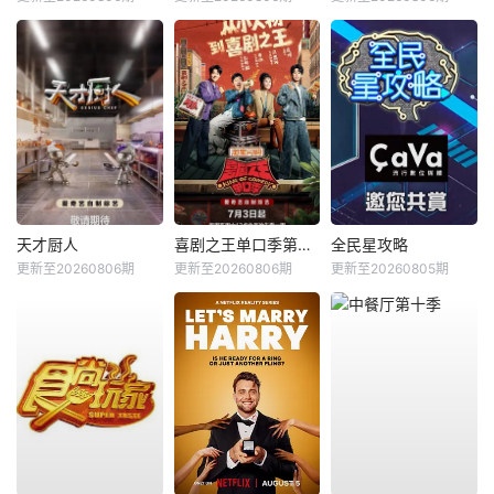
天才厨人
喜剧之王单口季第三季
全民星攻略
更新至20260806期
更新至20260806期
更新至20260805期