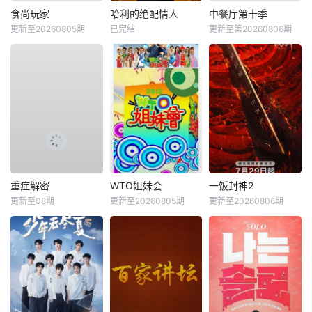
食尚玩家
哈利的绝配情人
中餐厅第十季
更新至20260805期
已完结
更新至第20260806期
重症解密
WTO姐妹会
一饭封神2
更新至08期
更新至20260805期
更新至20260806期