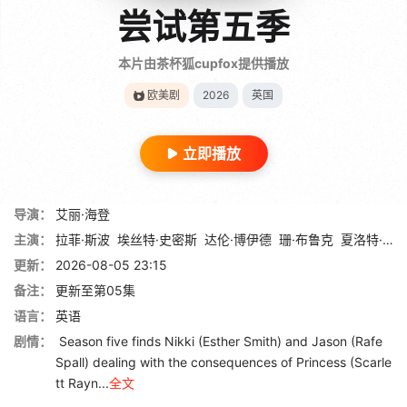
尝试第五季
本片由茶杯狐cupfox提供播放
欧美剧
2026
英国
立即播放
导演：
艾丽·海登
主演：
拉菲·斯波
埃丝特·史密斯
达伦·博伊德
珊·布鲁克
夏洛特·莱利
更新：
2026-08-05 23:15
备注：
更新至第05集
语言：
英语
剧情：
Season five finds Nikki (Esther Smith) and Jason (Rafe
Spall) dealing with the consequences of Princess (Scarle
tt Rayn...
全文