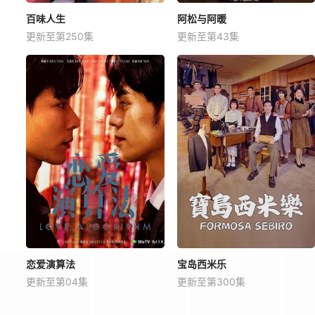
第289集
第290集
第291集
第292集
百味人生
阿松与阿暖
更新至第250集
更新至第43集
恋爱演算法
宝岛西米乐
更新至第04集
更新至第300集