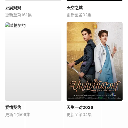
第293集
第294集
第295集
第296集
豆腐妈妈
天空之城
更新至第161集
更新至第02集
爱情契约
天生一对2026
更新至第06集
更新至第04集