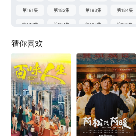
第181集
第182集
第183集
第184集
第193集
第194集
第195集
第196集
第205集
第206集
第207集
第208集
猜你喜欢
第217集
第218集
第219集
第220集
第229集
第230集
第231集
第232集
第241集
第242集
第243集
第244集
第253集
第254集
第255集
第256集
第265集
第266集
第267集
第268集
第277集
第278集
第279集
第280集