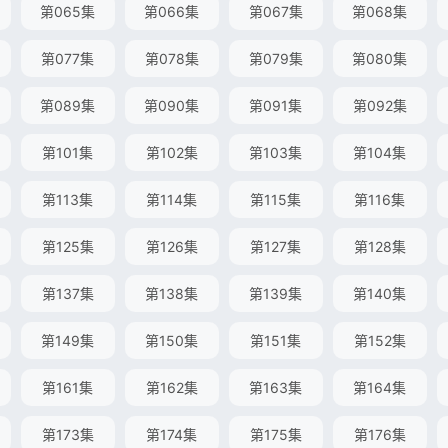
第065集
第066集
第067集
第068集
第077集
第078集
第079集
第080集
第089集
第090集
第091集
第092集
第101集
第102集
第103集
第104集
第113集
第114集
第115集
第116集
第125集
第126集
第127集
第128集
第137集
第138集
第139集
第140集
第149集
第150集
第151集
第152集
第161集
第162集
第163集
第164集
第173集
第174集
第175集
第176集