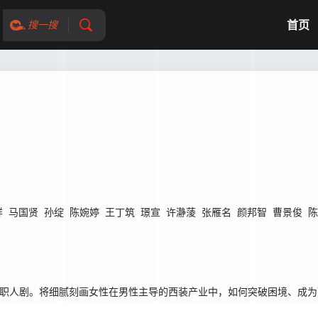
首页
搜一搜
祥
马国贤
孙绽
陈婉婷
王丁筑
璟宣
许瀞蔆
张雁名
颜邦智
曹景俊
陈
的职人剧。将细腻刻画女性在男性主导的西装产业中，如何突破困境、成