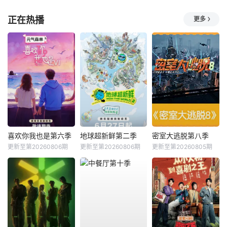
正在热播
更多
喜欢你我也是第六季
地球超新鲜第二季
密室大逃脱第八季
更新至第20260806期
更新至第20260806期
更新至第20260805期