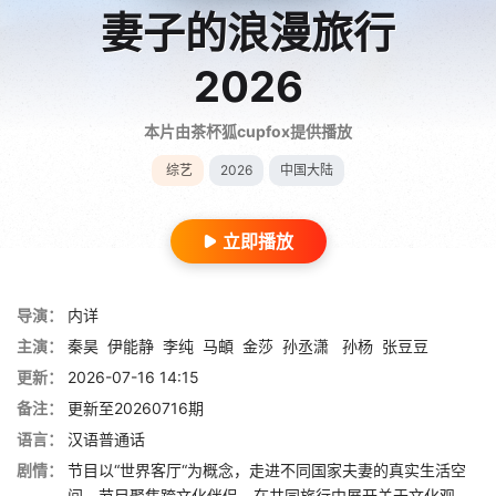
妻子的浪漫旅行
2026
本片由茶杯狐cupfox提供播放
综艺
2026
中国大陆
立即播放
导演：
内详
主演：
秦昊
伊能静
李纯
马頔
金莎
孙丞潇
孙杨
张豆豆
更新：
2026-07-16 14:15
备注：
更新至20260716期
语言：
汉语普通话
剧情：
节目以“世界客厅“为概念，走进不同国家夫妻的真实生活空
间。节目聚焦跨文化伴侣，在共同旅行中展开关于文化观