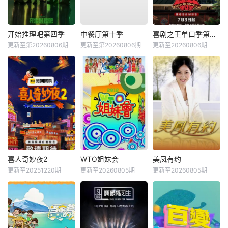
开始推理吧第四季
中餐厅第十季
喜剧之王单口季第三季
更新至第20260806期
更新至第20260806期
更新至20260806期
喜人奇妙夜2
WTO姐妹会
美凤有约
更新至20251220期
更新至20260805期
更新至20260805期