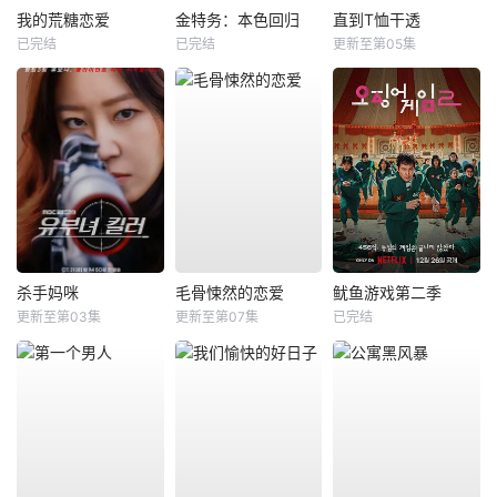
我的荒糖恋爱
金特务：本色回归
直到T恤干透
已完结
已完结
更新至第05集
杀手妈咪
毛骨悚然的恋爱
鱿鱼游戏第二季
更新至第03集
更新至第07集
已完结