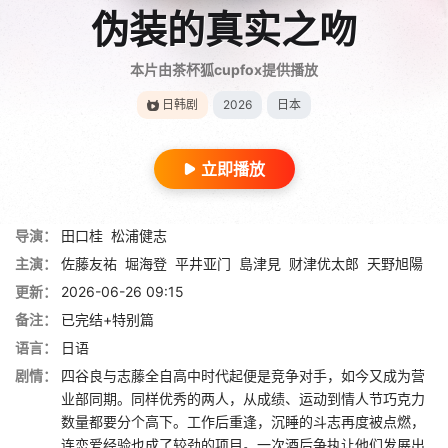
伪装的真实之吻
本片由茶杯狐cupfox提供播放
日韩剧
2026
日本
立即播放
导演：
田口桂
松浦健志
主演：
佐藤友祐
堀海登
平井亚门
島津見
财津优太郎
天野旭陽
更新：
2026-06-26 09:15
备注：
已完结+特别篇
语言：
日语
剧情：
四谷良与志藤全自高中时代起便是竞争对手，如今又成为营
业部同期。同样优秀的两人，从成绩、运动到情人节巧克力
数量都要分个高下。工作后重逢，沉睡的斗志再度被点燃，
连恋爱经验也成了较劲的项目。一次酒后争执让他们发展出