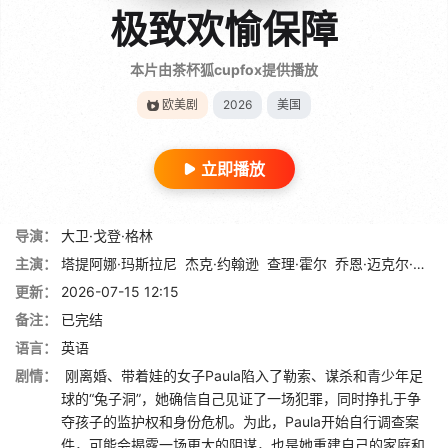
极致欢愉保障
本片由茶杯狐cupfox提供播放
欧美剧
2026
美国
立即播放
导演：
大卫·戈登·格林
主演：
塔提阿娜·玛斯拉尼
杰克·约翰逊
查理·霍尔
乔恩·迈克尔·希尔
更新：
2026-07-15 12:15
备注：
已完结
语言：
英语
剧情：
刚离婚、带着娃的女子Paula陷入了勒索、谋杀和青少年足
球的“兔子洞”，她确信自己见证了一场犯罪，同时挣扎于争
夺孩子的监护权和身份危机。为此，Paula开始自行调查案
件，可能会揭露一场更大的阴谋，也是她重建自己的家庭和