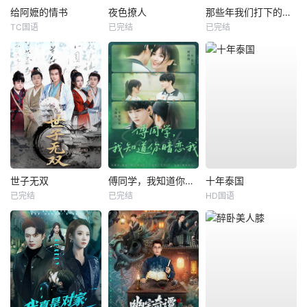
给阿嬷的情书
夜色撩人
那些年我们打下的江山
TC国语
已完结
已完结
世子无双
傅同学，我知道你暗恋我
十年泰国
已完结
已完结
HD国语