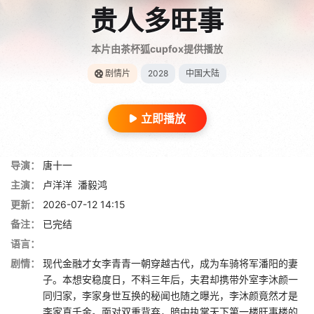
贵人多旺事
本片由茶杯狐cupfox提供播放
剧情片
2028
中国大陆
立即播放
导演：
唐十一
主演：
卢洋洋
潘毅鸿
更新：
2026-07-12 14:15
备注：
已完结
语言：
剧情：
现代金融才女李青青一朝穿越古代，成为车骑将军潘阳的妻
子。本想安稳度日，不料三年后，夫君却携带外室李沐颜一
同归家，李家身世互换的秘闻也随之曝光，李沐颜竟然才是
李家真千金。面对双重背弃，暗中执掌天下第一楼旺事楼的