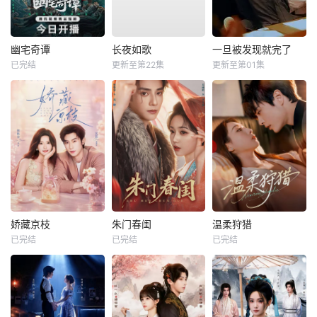
幽宅奇谭
长夜如歌
一旦被发现就完了
已完结
更新至第22集
更新至第01集
娇藏京枝
朱门春闺
温柔狩猎
已完结
已完结
已完结