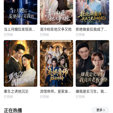
当上月嫂后发现孩子是我的
清冷权臣他又争又抢
拒绝做妾后我成了太子侧妃
已完结
已完结
已完结
重生之诱他沉沦
流氓帝师，皇家金牌县令
嫌我是实习生，我亮出老板身份
已完结
已完结
已完结
正在热播
更多