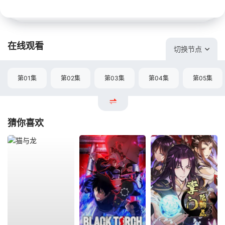
在线观看
切换节点
第01集
第02集
第03集
第04集
第05集
猜你喜欢