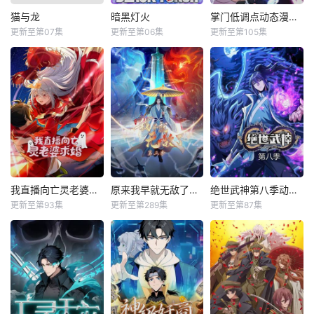
猫与龙
暗黑灯火
掌门低调点动态漫第三季动态漫
更新至第07集
更新至第06集
更新至第105集
我直播向亡灵老婆求婚动态漫
原来我早就无敌了动态漫
绝世武神第八季动态漫
更新至第93集
更新至第289集
更新至第87集