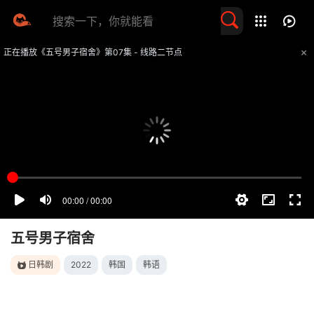
留言求片
正在播放《五号男子宿舍》第07集 - 线路二节点
提醒
不要轻易相信视频中的任何广告，谨防上当受骗
技巧
如遇视频无法播放或加载速度慢，可尝试切换播放线路
五号男子宿舍
日韩剧
2022
韩国
韩语