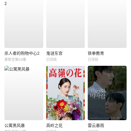
杀人者的购物中心2
鬼谜东宫
铁拳教育
更新至第06集
已完结
已完结
公寓黑风暴
高岭之花
雷云暴雨