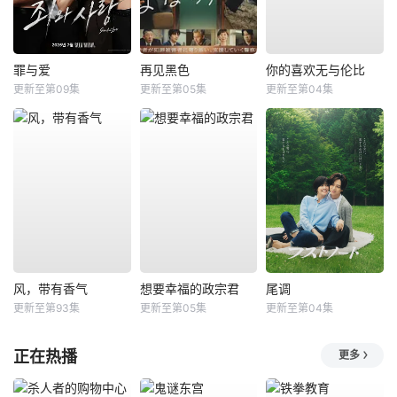
罪与爱
再见黑色
你的喜欢无与伦比
更新至第09集
更新至第05集
更新至第04集
风，带有香气
想要幸福的政宗君
尾调
更新至第93集
更新至第05集
更新至第04集
正在热播
更多