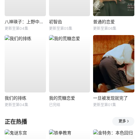
八神瑛子：上野中央署组织犯罪对策课
初智齿
普通的恋爱
更新至第04集
更新至第05集
更新至第06集
我们的排练
我的荒糖恋爱
一旦被发现就完了
更新至第04集
已完结
更新至第01集
正在热播
更多