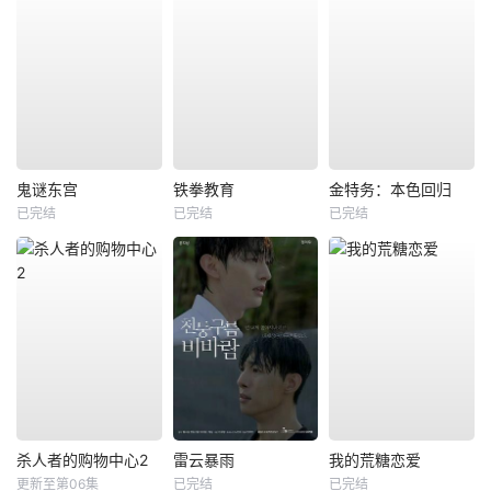
鬼谜东宫
铁拳教育
金特务：本色回归
已完结
已完结
已完结
杀人者的购物中心2
雷云暴雨
我的荒糖恋爱
更新至第06集
已完结
已完结