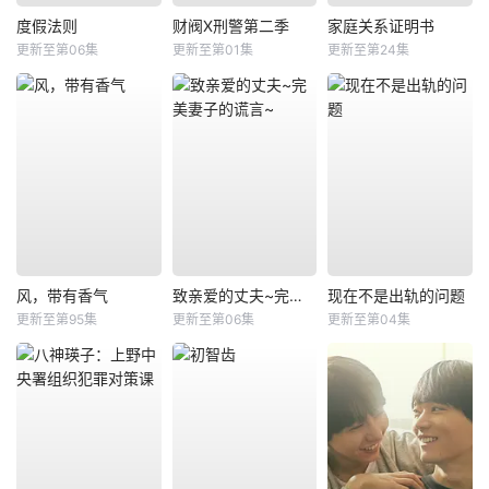
度假法则
财阀X刑警第二季
家庭关系证明书
更新至第06集
更新至第01集
更新至第24集
风，带有香气
致亲爱的丈夫~完美妻子的谎言~
现在不是出轨的问题
更新至第95集
更新至第06集
更新至第04集