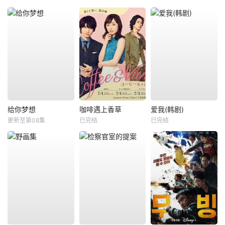
给你梦想
咖啡遇上香草
爱我(韩剧)
更新至第08集
已完结
已完结